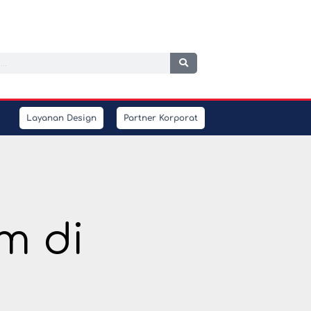
h
Layanan Design
Partner Korporat
m di