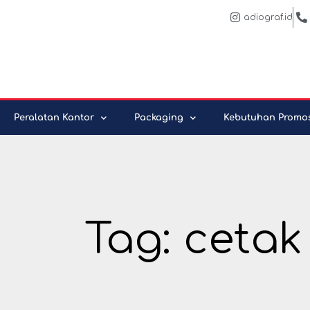
Skip
adiograf.id
to
content
Peralatan Kantor
Packaging
Kebutuhan Promo
Tag: cetak