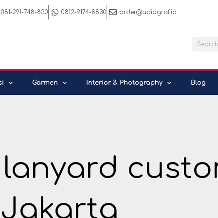
081-291-748-830
0812-9174-8830
order@adiograf.id
Searc
si
Garmen
Interior & Photography
Blog
 lanyard custo
Jakarta