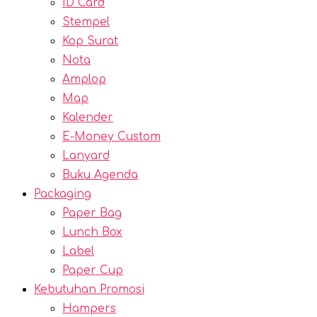
ID Card
Stempel
Kop Surat
Nota
Amplop
Map
Kalender
E-Money Custom
Lanyard
Buku Agenda
Packaging
Paper Bag
Lunch Box
Label
Paper Cup
Kebutuhan Promosi
Hampers