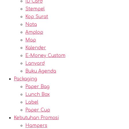
ID Card
Stempel
Kop Surat
Nota
Amplop
Map
Kalender
E-Money Custom
Lanyard
Buku Agenda
Packaging
Paper Bag
Lunch Box
Label
Paper Cup
Kebutuhan Promosi
Hampers