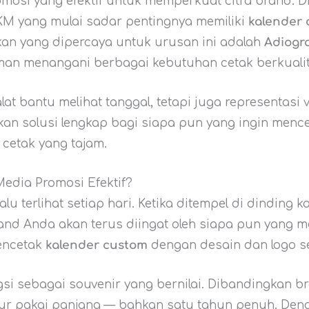
omosi yang efektif untuk memperkuat citra brand. D
M yang mulai sadar pentingnya memiliki
kalender
akan yang dipercaya untuk urusan ini adalah
Adiogr
man menangani berbagai kebutuhan cetak berkualita
t bantu melihat tanggal, tetapi juga representasi vi
kan solusi lengkap bagi siapa pun yang ingin menc
 cetak yang tajam.
edia Promosi Efektif?
u terlihat setiap hari. Ketika ditempel di dinding k
and Anda akan terus diingat oleh siapa pun yang m
encetak
kalender custom
dengan desain dan logo se
ngsi sebagai souvenir yang bernilai. Dibandingkan br
mur pakai panjang — bahkan satu tahun penuh. Den