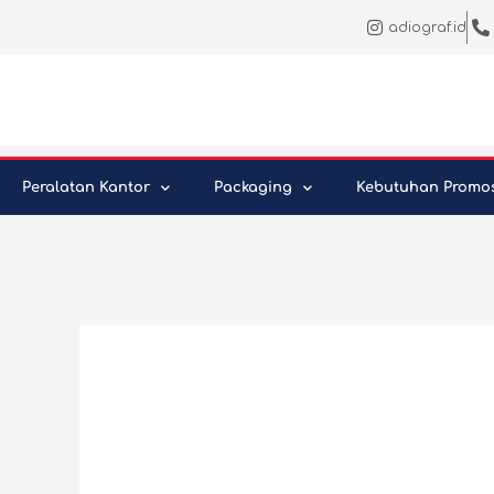
Skip
adiograf.id
to
content
Peralatan Kantor
Packaging
Kebutuhan Promo