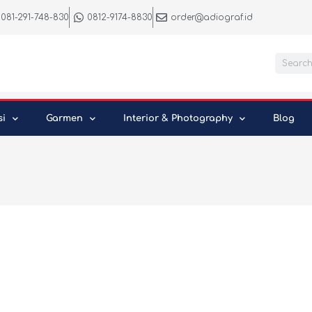
081-291-748-830
0812-9174-8830
order@adiograf.id
Searc
si
Garmen
Interior & Photography
Blog