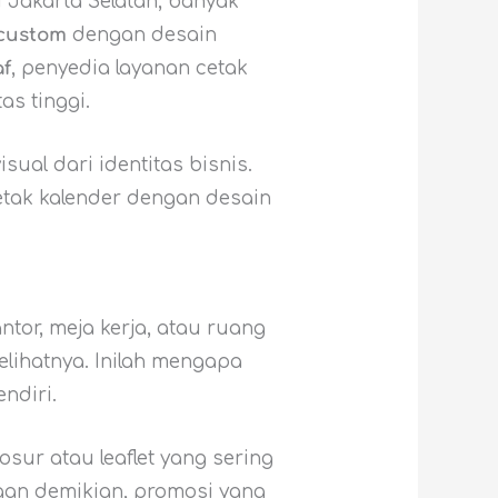
i Jakarta Selatan, banyak
 custom
dengan desain
af
, penyedia layanan cetak
s tinggi.
sual dari identitas bisnis.
etak kalender dengan desain
antor, meja kerja, atau ruang
elihatnya. Inilah mengapa
ndiri.
osur atau leaflet yang sering
gan demikian, promosi yang