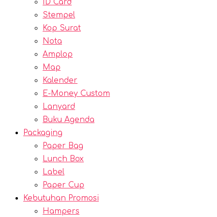
ID Card
Stempel
Kop Surat
Nota
Amplop
Map
Kalender
E-Money Custom
Lanyard
Buku Agenda
Packaging
Paper Bag
Lunch Box
Label
Paper Cup
Kebutuhan Promosi
Hampers